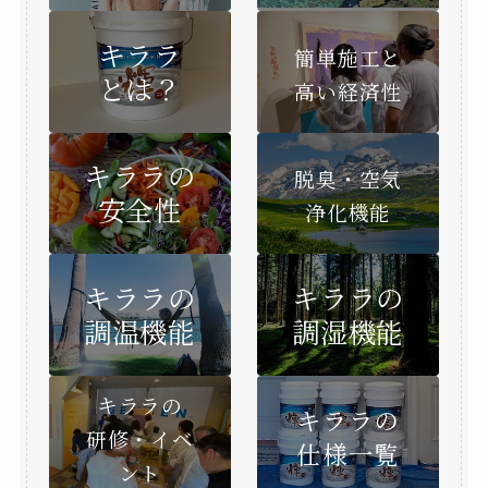
キララ
簡単施工と
とは？
高い経済性
キララの
脱臭・空気
安全性
浄化機能
キララの
キララの
調温機能
調湿機能
キララの
キララの
研修・イベ
仕様一覧
ント