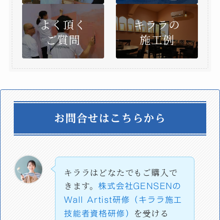
よく頂く
キララの
ご質問
施工例
お問合せはこちらから
キララはどなたでもご購入で
きます。
株式会社GENSENの
Wall Artist研修（キララ施工
を受ける
技能者資格研修）